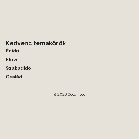
Kedvenc témakörök
Énidő
Flow
Szabadidő
Család
© 2026 Goodmood