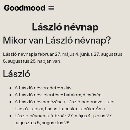
László névnap
Mikor van László névnap?
László névnapja február 27., május 4., június 27., augusztus
8., augusztus 28. napján van.
László
A László név eredete: szláv
A László név jelentése: hatalom, dicsőség
A László név becézése / László becenevei: Laci,
Lackó, Lacika, Lacus, Lacuska, Lacóka, Ászi
László névnapja: február 27., május 4., június 27.,
augusztus 8., augusztus 28.