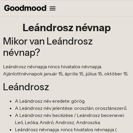
Leándrosz névnap
Mikor van Leándrosz
névnap?
Leándrosz névnapja nincs hivatalos névnapja.
Ajánlottnévnapok január 15., április 15., július 15., október 15.
Leándrosz
A Leándrosz név eredete: görög
A Leándrosz név jelentése: oroszlán, oroszlánszerű
A Leándrosz név becézése / Leándrosz becenevei:
Leó, Leóka, Andró, Androsz, Androszka
Leándrosz névnapja: nincs hivatalos névnapja (