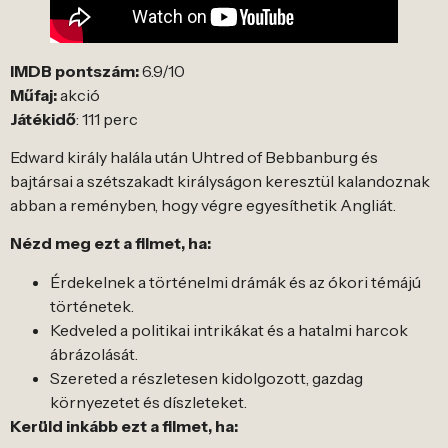
IMDB pontszám:
6.9/10
Műfaj:
akció
Játékidő
: 111 perc
Edward király halála után Uhtred of Bebbanburg és
bajtársai a szétszakadt királyságon keresztül kalandoznak
abban a reményben, hogy végre egyesíthetik Angliát.
Nézd meg ezt a filmet, ha:
Érdekelnek a történelmi drámák és az ókori témájú
történetek.
Kedveled a politikai intrikákat és a hatalmi harcok
ábrázolását.
Szereted a részletesen kidolgozott, gazdag
környezetet és díszleteket.
Kerüld inkább ezt a filmet, ha: