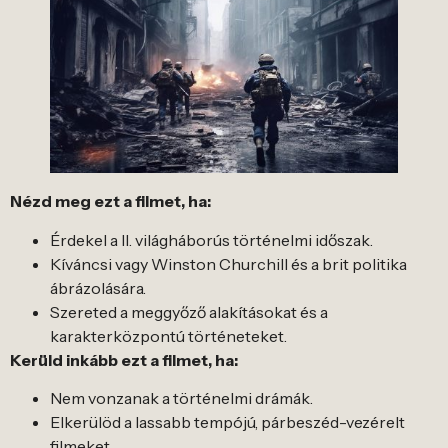
Nézd meg ezt a filmet, ha:
Érdekel a II. világháborús történelmi időszak.
Kíváncsi vagy Winston Churchill és a brit politika
ábrázolására.
Szereted a meggyőző alakításokat és a
karakterközpontú történeteket.
Kerüld inkább ezt a filmet, ha:
Nem vonzanak a történelmi drámák.
Elkerülöd a lassabb tempójú, párbeszéd-vezérelt
filmeket.