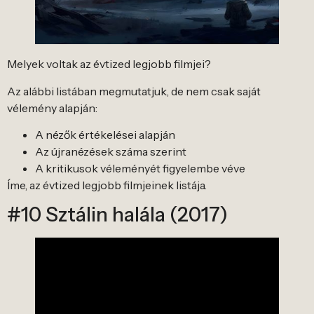
Melyek voltak az évtized legjobb filmjei?
Az alábbi listában megmutatjuk, de nem csak saját
vélemény alapján:
A nézők értékelései alapján
Az újranézések száma szerint
A kritikusok véleményét figyelembe véve
Íme, az évtized legjobb filmjeinek listája.
#10 Sztálin halála (2017)