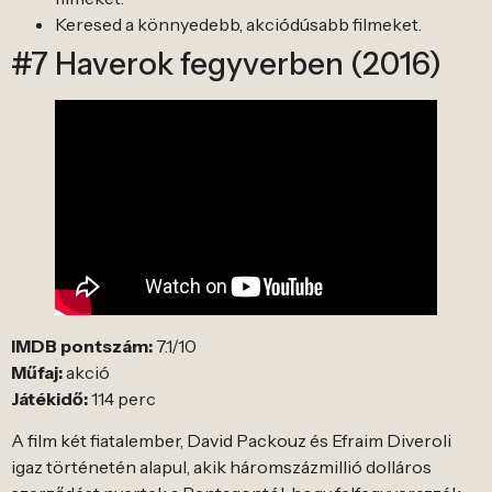
Keresed a könnyedebb, akciódúsabb filmeket.
#7 Haverok fegyverben (2016)
IMDB pontszám:
7.1/10
Műfaj:
akció
Játékidő:
114 perc
A film két fiatalember, David Packouz és Efraim Diveroli
igaz történetén alapul, akik háromszázmillió dolláros