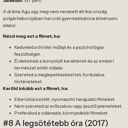
Játékidő:
137 perc
A dráma Agu, egy meg nem nevezett afrikai ország
polgárháborújában harcoló gyermekkatona élményein
alapul.
Nézd meg ezt a filmet, ha:
Kedveled a thriller műfajt és a pszichológiai
feszültséget.
Érdekelnek a bonyolult karakterek és az emberi
természet sötét oldalai.
Szereted a meglepetésekkel teli, fordulatos
történeteket.
Kerüld inkább ezt a filmet, ha:
Elkerülöd a sötét, nyomasztó hangulatú filmeket.
Nem szereted az erőszakos vagy ijesztő jeleneteket.
Preferálod a vidámabb, könnyedebb filmeket.
#8 A legsötétebb óra (2017)