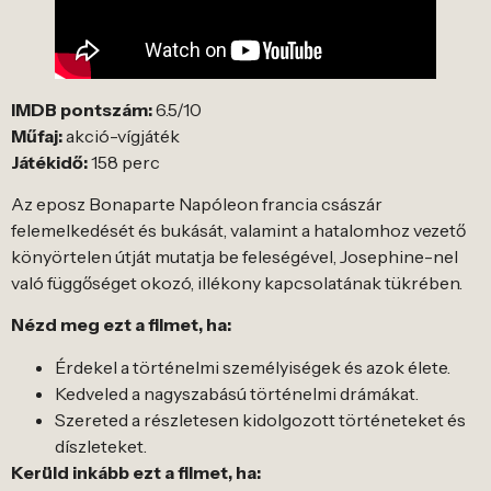
IMDB pontszám:
6.5/10
Műfaj:
akció-vígjáték
Játékidő:
158 perc
Az eposz Bonaparte Napóleon francia császár
felemelkedését és bukását, valamint a hatalomhoz vezető
könyörtelen útját mutatja be feleségével, Josephine-nel
való függőséget okozó, illékony kapcsolatának tükrében.
Nézd meg ezt a filmet, ha:
Érdekel a történelmi személyiségek és azok élete.
Kedveled a nagyszabású történelmi drámákat.
Szereted a részletesen kidolgozott történeteket és
díszleteket.
Kerüld inkább ezt a filmet, ha: