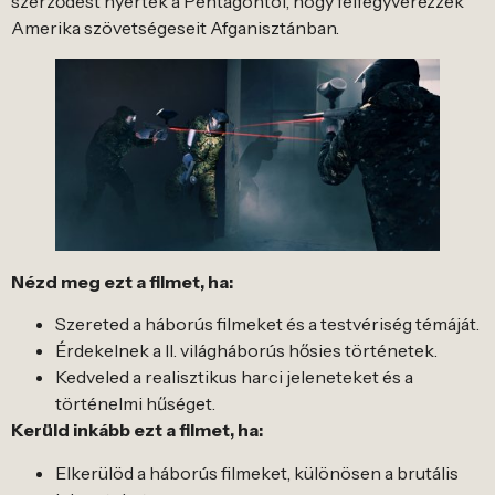
szerződést nyertek a Pentagontól, hogy felfegyverezzék
Amerika szövetségeseit Afganisztánban.
Nézd meg ezt a filmet, ha:
Szereted a háborús filmeket és a testvériség témáját.
Érdekelnek a II. világháborús hősies történetek.
Kedveled a realisztikus harci jeleneteket és a
történelmi hűséget.
Kerüld inkább ezt a filmet, ha:
Elkerülöd a háborús filmeket, különösen a brutális