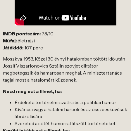
IMDB pontszám:
7.3/10
Műfaj:
életrajzi
Játékidő:
107 perc
Moszkva, 1953. Közel 30 évnyi hatalomban töltött idő után
Joszif Viszarionovics Sztálin szovjet diktátor
megbetegszik és hamarosan meghal. A minisztertanács
tagjai most a hatalomért küzdenek.
Nézd meg ezt a filmet, ha:
Érdekel a történelmi szatíra és a politikai humor.
Kíváncsi vagy a hatalmi harcok és az összeesküvések
ábrázolására.
Szereted a sötét humorral átszőtt történeteket.
Kerüld inkább ezt a filmet, ha: