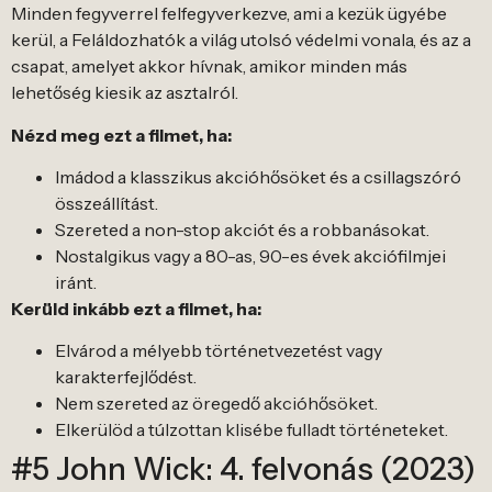
Minden fegyverrel felfegyverkezve, ami a kezük ügyébe
kerül, a Feláldozhatók a világ utolsó védelmi vonala, és az a
csapat, amelyet akkor hívnak, amikor minden más
lehetőség kiesik az asztalról.
Nézd meg ezt a filmet, ha:
Imádod a klasszikus akcióhősöket és a csillagszóró
összeállítást.
Szereted a non-stop akciót és a robbanásokat.
Nostalgikus vagy a 80-as, 90-es évek akciófilmjei
iránt.
Kerüld inkább ezt a filmet, ha:
Elvárod a mélyebb történetvezetést vagy
karakterfejlődést.
Nem szereted az öregedő akcióhősöket.
Elkerülöd a túlzottan klisébe fulladt történeteket.
#5 John Wick: 4. felvonás (2023)