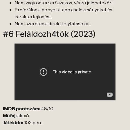
Nem vagy oda az erőszakos, vérző jelenetekért.
Preferálod a bonyolultabb cselekményeket és
karakterfejlődést.
Nem szereted a direkt folytatásokat.
#6 Feláldozh4tók (2023)
IMDB pontszám:
4.8/10
Műfaj:
akció
Játékidő:
103 perc