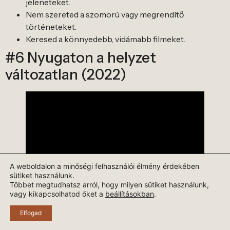
jeleneteket.
Nem szereted a szomorú vagy megrendítő
történeteket.
Keresed a könnyedebb, vidámabb filmeket.
#6 Nyugaton a helyzet
változatlan (2022)
A weboldalon a minőségi felhasználói élmény érdekében
sütiket használunk.
Többet megtudhatsz arról, hogy milyen sütiket használunk,
vagy kikapcsolhatod őket a
beállításokban
.
IMDB pontszám:
7.8/10
Elfogad
Műfaj:
akció