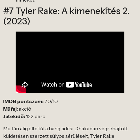
#7 Tyler Rake: A kimenekítés 2.
(2023)
IMDB pontszám:
7.0/10
Műfaj:
akció
Játékidő:
122 perc
Miután alig élte túl a bangladesi Dhakában végrehajtott
küldetésen szerzett súlyos sérüléseit, Tyler Rake