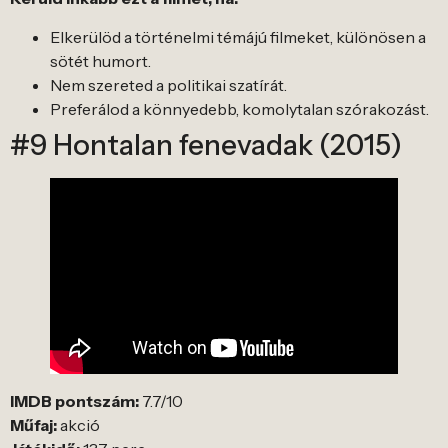
Elkerülöd a történelmi témájú filmeket, különösen a
sötét humort.
Nem szereted a politikai szatírát.
Preferálod a könnyedebb, komolytalan szórakozást.
#9 Hontalan fenevadak (2015)
IMDB pontszám:
7.7/10
Műfaj:
akció