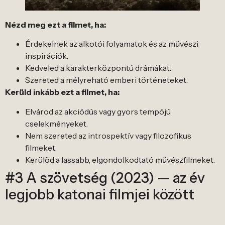
Nézd meg ezt a filmet, ha:
Érdekelnek az alkotói folyamatok és az művészi
inspirációk.
Kedveled a karakterközpontú drámákat.
Szereted a mélyreható emberi történeteket.
Kerüld inkább ezt a filmet, ha:
Elvárod az akciódús vagy gyors tempójú
cselekményeket.
Nem szereted az introspektív vagy filozofikus
filmeket.
Kerülöd a lassabb, elgondolkodtató művészfilmeket.
#3 A szövetség (2023) — az év
legjobb katonai filmjei között