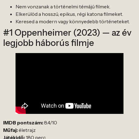
Nem vonzanak a történelmi témájú filmek.
Elkerülöd a hosszú, epikus, régi katona filmeket.
Keresed a modern vagy könnyedebb történeteket.
#1 Oppenheimer (2023) — az év
legjobb háborús filmje
IMDB pontszám:
8.4/10
Műfaj:
életrajz
Játékidő:
180 perc