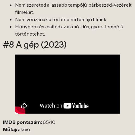
Nem szereted a lassabb tempójú, párbeszéd-vezérelt
filmeket.
Nem vonzanak a történelmi témájú filmek.
Előnyben részesíted az akció-dús, gyors tempójú
történeteket.
#8 A gép (2023)
IMDB pontszám:
6.5/10
Műfaj:
akció