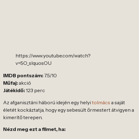
https://www.youtube.com/watch?
v=5O_sIquosOU
IMDB pontszám:
7.5/10
Műfaj:
akció
Játékidő:
123 perc
Az afganisztáni háború idején egy helyi
tolmács
a saját
életét kockáztatja, hogy egy sebesült őrmestert átvigyen a
kimerítő terepen.
Nézd meg ezt a filmet, ha: