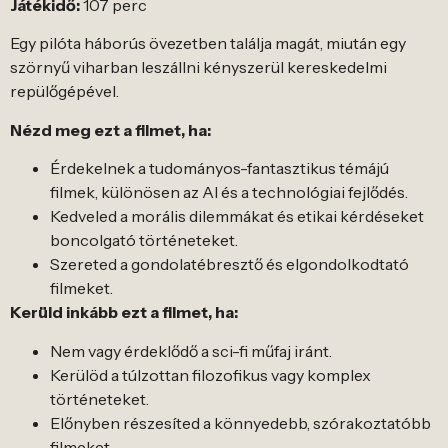
Játékidő:
107 perc
Egy pilóta háborús övezetben találja magát, miután egy
szörnyű viharban leszállni kényszerül kereskedelmi
repülőgépével.
Nézd meg ezt a filmet, ha:
Érdekelnek a tudományos-fantasztikus témájú
filmek, különösen az AI és a technológiai fejlődés.
Kedveled a morális dilemmákat és etikai kérdéseket
boncolgató történeteket.
Szereted a gondolatébresztő és elgondolkodtató
filmeket.
Kerüld inkább ezt a filmet, ha:
Nem vagy érdeklődő a sci-fi műfaj iránt.
Kerülöd a túlzottan filozofikus vagy komplex
történeteket.
Előnyben részesíted a könnyedebb, szórakoztatóbb
filmeket.