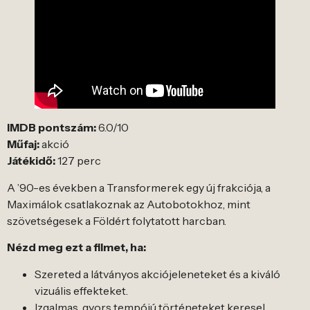
IMDB pontszám:
6.0/10
Műfaj:
akció
Játékidő:
127 perc
A ’90-es években a Transformerek egy új frakciója, a
Maximálok csatlakoznak az Autobotokhoz, mint
szövetségesek a Földért folytatott harcban.
Nézd meg ezt a filmet, ha:
Szereted a látványos akciójeleneteket és a kiváló
vizuális effekteket.
Izgalmas, gyors tempójú történeteket keresel.