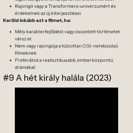
Rajongó vagy a Transformers-univerzumért és
érdekelnek az új kiterjesztései.
Kerüld inkább ezt a filmet, ha:
Mély karakterfejlődést vagy összetett történetet
vársz el.
Nem vagy rajongója a túlzottan CGI-nehézsúlyú
filmeknek.
Preferálod a realisztikusabb, emberközpontú
drámákat.
#9 A hét király halála (2023)