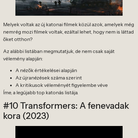
Melyek voltak az új katonai filmek közül azok, amelyek még
nemrég mozi filmek voltak, ezáltal lehet, hogy nem is láttad
őket otthon?
Az alábbi listában megmutatjuk, de nem csak saját
vélemény alapján:
A nézők értékelései alapján
Az újranézések száma szerint
A kritikusok véleményét figyelembe véve
Íme, a legújabb top katonás listája.
#10 Transformers: A fenevadak
kora (2023)