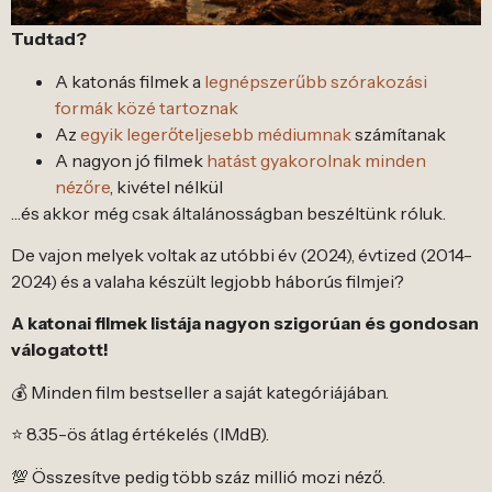
Tudtad?
A katonás filmek a
legnépszerűbb szórakozási
formák közé tartoznak
Az
egyik legerőteljesebb médiumnak
számítanak
A nagyon jó filmek
hatást gyakorolnak minden
nézőre
, kivétel nélkül
…és akkor még csak általánosságban beszéltünk róluk.
De vajon melyek voltak az utóbbi év (2024), évtized (2014-
2024) és a valaha készült legjobb háborús filmjei?
A katonai filmek listája nagyon szigorúan és gondosan
válogatott!
💰 Minden film bestseller a saját kategóriájában.
⭐ 8.35-ös átlag értékelés (IMdB).
💯 Összesítve pedig több száz millió mozi néző.