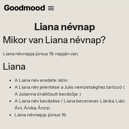
Liana névnap
Mikor van Liana névnap?
Liana névnapja június 19. napján van.
Liana
A Liana név eredete: latin
A Liana név jelentése: a Julis nemzetséghez tartozó (
A Julianna önállósult becézője. )
A Liana név becézése / Liana becenevei: Liánka, Lián,
Áni, Ánika, Áncsi
Liana névnapja: június 19.