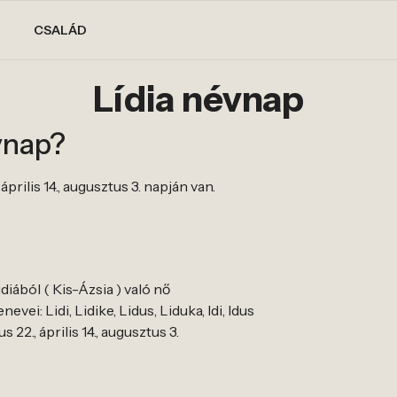
CSALÁD
Lídia névnap
vnap?
április 14., augusztus 3. napján van.
diából ( Kis-Ázsia ) való nő
vei: Lidi, Lidike, Lidus, Liduka, Idi, Idus
 22., április 14., augusztus 3.