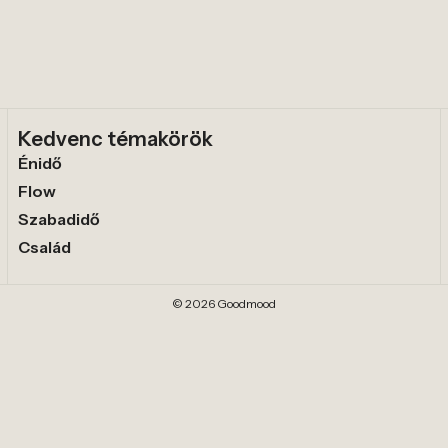
Kedvenc témakörök
Énidő
Flow
Szabadidő
Család
© 2026 Goodmood