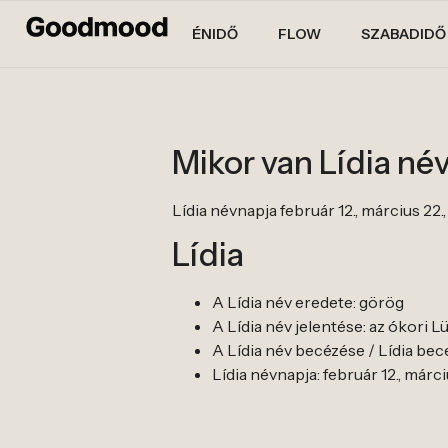
ÉNIDŐ
FLOW
SZABADIDŐ
Mikor van Lídia né
Lídia névnapja február 12., március 22., 
Lídia
A Lídia név eredete: görög
A Lídia név jelentése: az ókori Lü
A Lídia név becézése / Lídia becene
Lídia névnapja: február 12., március