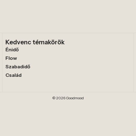
Kedvenc témakörök
Énidő
Flow
Szabadidő
Család
© 2026 Goodmood