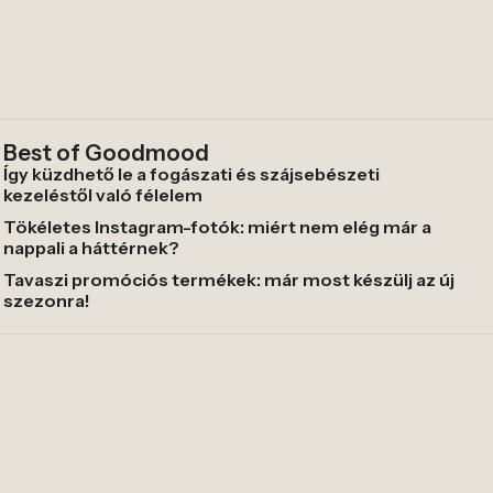
Best of Goodmood
Így küzdhető le a fogászati és szájsebészeti
kezeléstől való félelem
Tökéletes Instagram-fotók: miért nem elég már a
nappali a háttérnek?
Tavaszi promóciós termékek: már most készülj az új
szezonra!