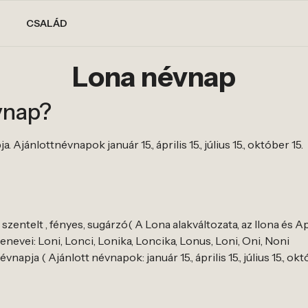
CSALÁD
Lona névnap
vnap?
Ajánlottnévnapok január 15., április 15., július 15., október 15.
szentelt , fényes, sugárzó( A Lona alakváltozata, az Ilona és A
evei: Loni, Lonci, Lonika, Loncika, Lonus, Loni, Oni, Noni
apja ( Ajánlott névnapok: január 15., április 15., július 15., októ