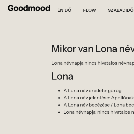
ÉNIDŐ
FLOW
SZABADIDŐ
Mikor van Lona né
Lona névnapja nincs hivatalos névnapja. 
Lona
A Lona név eredete: görög
A Lona név jelentése: Apollónak 
A Lona név becézése / Lona becen
Lona névnapja: nincs hivatalos névn