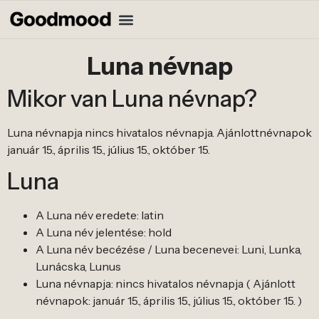
Luna névnap
Mikor van Luna névnap?
Luna névnapja nincs hivatalos névnapja. Ajánlottnévnapok
január 15., április 15., július 15., október 15.
Luna
A Luna név eredete: latin
A Luna név jelentése: hold
A Luna név becézése / Luna becenevei: Luni, Lunka,
Lunácska, Lunus
Luna névnapja: nincs hivatalos névnapja ( Ajánlott
névnapok: január 15., április 15., július 15., október 15. )