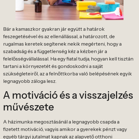
Bár a kamaszkor gyakran jár együtt a határok
feszegetésével és az ellenállással, a határozott, de
rugalmas keretek segítenek nekik megérteni, hogy a
szabadság és a függetlenség kéz a kézben jár a
felelősségvállalással. Ha egy fiatal tudja, hogyan kell tisztán
tartani a környezetét és gondoskodni a saját
szükségleteiről, az a felnőttkorba való belépésének egyik
legnagyobb záloga lesz.
A motiváció és a visszajelzés
művészete
A házimunka megosztásánál a legnagyobb csapda a
fizetett motiváció, vagyis amikor a gyerekek pénzt vagy
egyéb tárgyi jutalmat kapnak az alapvető otthoni