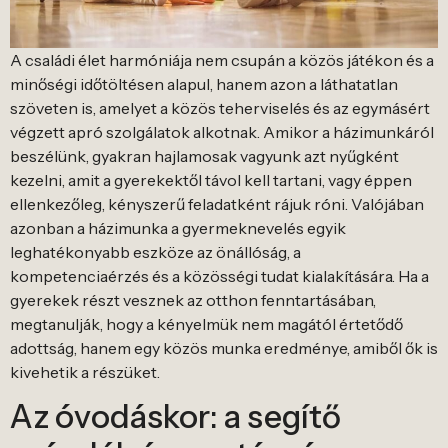
A családi élet harmóniája nem csupán a közös játékon és a
minőségi időtöltésen alapul, hanem azon a láthatatlan
szöveten is, amelyet a közös teherviselés és az egymásért
végzett apró szolgálatok alkotnak. Amikor a házimunkáról
beszélünk, gyakran hajlamosak vagyunk azt nyűgként
kezelni, amit a gyerekektől távol kell tartani, vagy éppen
ellenkezőleg, kényszerű feladatként rájuk róni. Valójában
azonban a házimunka a gyermeknevelés egyik
leghatékonyabb eszköze az önállóság, a
kompetenciaérzés és a közösségi tudat kialakítására. Ha a
gyerekek részt vesznek az otthon fenntartásában,
megtanulják, hogy a kényelmük nem magától értetődő
adottság, hanem egy közös munka eredménye, amiből ők is
kivehetik a részüket.
Az óvodáskor: a segítő