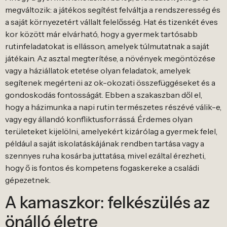
megváltozik: a játékos segítést felváltja a rendszeresség és
a saját környezetért vállalt felelősség. Hat és tizenkét éves
kor között már elvárható, hogy a gyermek tartósabb
rutinfeladatokat is ellásson, amelyek túlmutatnak a saját
játékain. Az asztal megterítése, a növények megöntözése
vagy a háziállatok etetése olyan feladatok, amelyek
segítenek megérteni az ok-okozati összefüggéseket és a
gondoskodás fontosságát. Ebben a szakaszban dől el,
hogy a házimunka a napi rutin természetes részévé válik-e,
vagy egy állandó konfliktusforrássá. Érdemes olyan
területeket kijelölni, amelyekért kizárólag a gyermek felel,
például a saját iskolatáskájának rendben tartása vagy a
szennyes ruha kosárba juttatása, mivel ezáltal érezheti,
hogy ő is fontos és kompetens fogaskereke a családi
gépezetnek.
A kamaszkor: felkészülés az
önálló életre