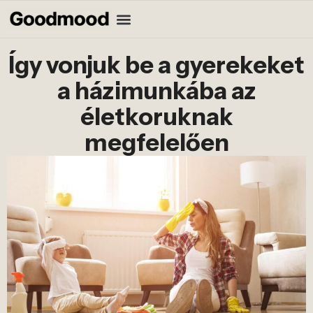
Így vonjuk be a gyerekeket
a házimunkába az
életkoruknak
megfelelően