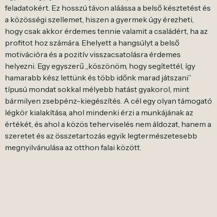
feladatokért. Ez hosszú távon aláássa a belső késztetést és
a közösségi szellemet, hiszen a gyermek úgy érezheti,
hogy csak akkor érdemes tennie valamit a családért, ha az
profitot hoz számára. Ehelyett a hangsúlyt a belső
motivációra és a pozitív visszacsatolásra érdemes
helyezni. Egy egyszerű „köszönöm, hogy segítettél, így
hamarabb kész lettünk és több időnk marad játszani”
típusú mondat sokkal mélyebb hatást gyakorol, mint
bármilyen zsebpénz-kiegészítés. A cél egy olyan támogató
légkör kialakítása, ahol mindenki érzi a munkájának az
értékét, és ahol a közös teherviselés nem áldozat, hanem a
szeretet és az összetartozás egyik legtermészetesebb
megnyilvánulása az otthon falai között.