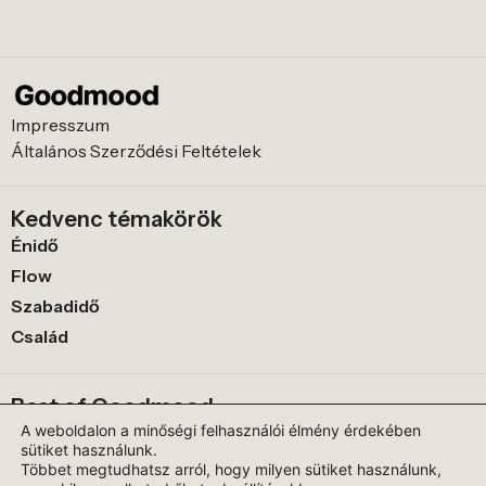
Impresszum
Általános Szerződési Feltételek
Kedvenc témakörök
Énidő
Flow
Szabadidő
Család
Best of Goodmood
A 10 legnehezebb magyar nyelvtörő és jelentésük
A weboldalon a minőségi felhasználói élmény érdekében
sütiket használunk.
Hogyan mondjunk nemet bűntudat nélkül?
Többet megtudhatsz arról, hogy milyen sütiket használunk,