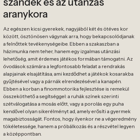
szándék és az utánzás
aranykora
Az egészen kicsi gyerekek, nagyjából két és ötéves kor
között, ösztönösen vágynak arra, hogy bekapcsolódjanak
a felnőttek tevékenységeibe. Ebben a szakaszban a
házimunka nem teher, hanem egy izgalmas utánzási
lehetőség, amit érdemes játékos formában támogatni. Az
óvodások számára a legfontosabb feladat a rendrakás
alapjainak elsajátítása, ami kezdődhet a játékok kosarakba
gyűjtésével vagy a párnák elrendezésével a kanapén.
Ebben a korban a finommotorika fejlesztése is remekül
összeköthető a segítséggel: a ruhák színek szerinti
szétválogatása a mosás előtt, vagy a porolás egy puha
kendővel olyan sikerélményt ad, amely erősíti a gyermek
magabiztosságát. Fontos, hogy ilyenkor ne a végeredmény
tökéletessége, hanem a próbálkozás és a részvétel legyen
a középpontban.