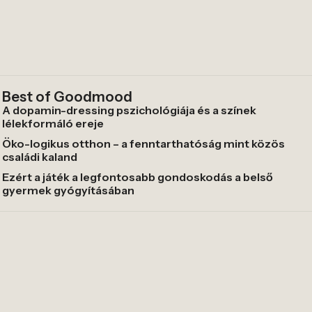
Best of Goodmood
A dopamin-dressing pszichológiája és a színek
lélekformáló ereje
Öko-logikus otthon – a fenntarthatóság mint közös
családi kaland
Ezért a játék a legfontosabb gondoskodás a belső
gyermek gyógyításában