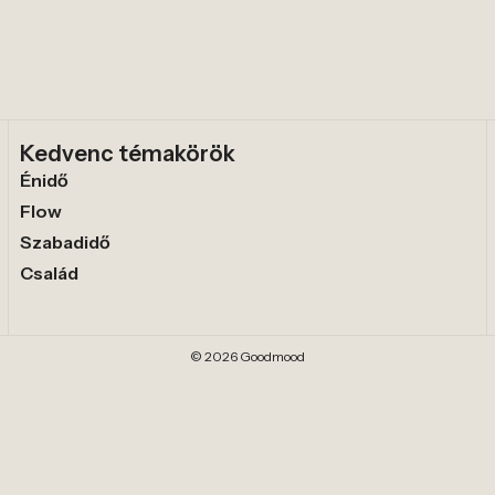
Kedvenc témakörök
Énidő
Flow
Szabadidő
Család
© 2026 Goodmood