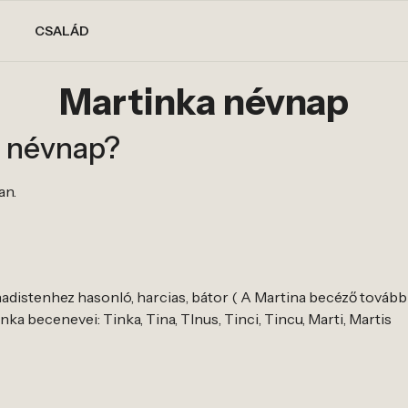
CSALÁD
Martinka névnap
a névnap?
an.
hadistenhez hasonló, harcias, bátor ( A Martina becéző továb
ka becenevei: Tinka, Tina, TInus, Tinci, Tincu, Marti, Martis