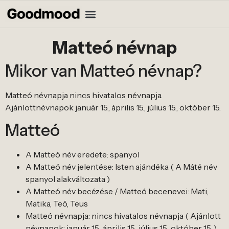
Matteó névnap
Mikor van Matteó névnap?
Matteó névnapja nincs hivatalos névnapja.
Ajánlottnévnapok január 15., április 15., július 15., október 15.
Matteó
A Matteó név eredete: spanyol
A Matteó név jelentése: Isten ajándéka ( A Máté név
spanyol alakváltozata )
A Matteó név becézése / Matteó becenevei: Mati,
Matika, Teó, Teus
Matteó névnapja: nincs hivatalos névnapja ( Ajánlott
névnapok: január 15., április 15., július 15., október 15. )