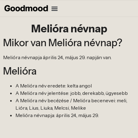
Melióra névnap
Mikor van Melióra névnap?
Melióra névnapja április 24., május 29. napján van.
Melióra
A Melióra név eredete: kelta angol
A Melióra név jelentése: jobb, derekabb, ügyesebb
A Melióra név becézése / Melióra becenevei: meli,
Lióra, Lius, Liuka, Melcsi, Melike
Melióra névnapja: április 24., május 29.