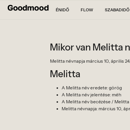
ÉNIDŐ
FLOW
SZABADIDŐ
Mikor van Melitta 
Melitta névnapja március 10., április 24
Melitta
A Melitta név eredete: görög
A Melitta név jelentése: méh
A Melitta név becézése / Melitta be
Melitta névnapja: március 10., ápr