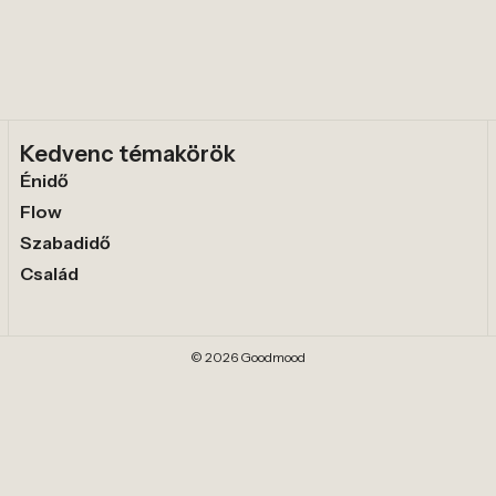
Kedvenc témakörök
Énidő
Flow
Szabadidő
Család
© 2026 Goodmood