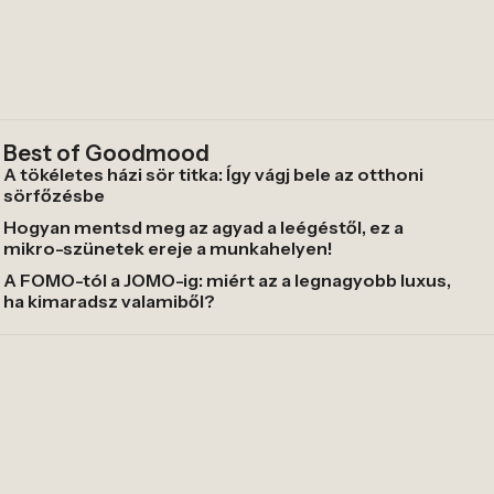
Best of Goodmood
A tökéletes házi sör titka: Így vágj bele az otthoni
sörfőzésbe
Hogyan mentsd meg az agyad a leégéstől, ez a
mikro-szünetek ereje a munkahelyen!
A FOMO-tól a JOMO-ig: miért az a legnagyobb luxus,
ha kimaradsz valamiből?