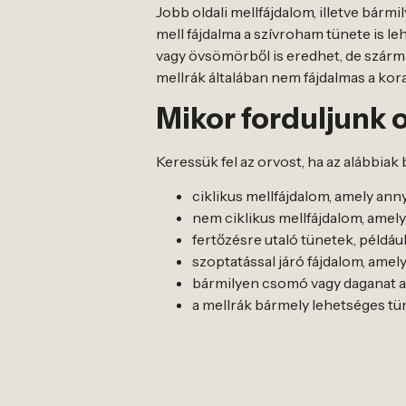
Jobb oldali mellfájdalom, illetve bármi
mell fájdalma a szívroham tünete is leh
vagy övsömörből is eredhet, de szárma
mellrák általában nem fájdalmas a kora
Mikor forduljunk 
Keressük fel az orvost, ha az alábbiak
ciklikus mellfájdalom, amely ann
nem ciklikus mellfájdalom, amely
fertőzésre utaló tünetek, például
szoptatással járó fájdalom, amely
bármilyen csomó vagy daganat a 
a mellrák bármely lehetséges tün