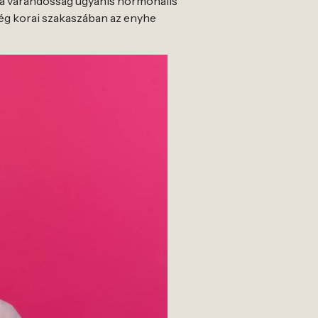
t, a várandósság ugyanis hormonális
ség korai szakaszában az enyhe