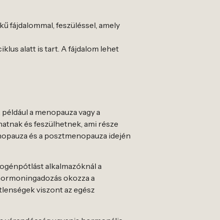
ű fájdalommal, feszüléssel, amely
us alatt is tart. A fájdalom lehet
 például a menopauza vagy a
atnak és feszülhetnek, ami része
enopauza és a posztmenopauza idején
ogénpótlást alkalmazóknál a
 hormoningadozás okozza a
etlenségek viszont az egész