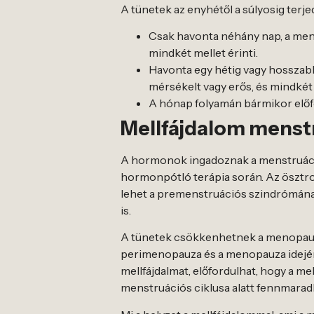
A tünetek az enyhétől a súlyosig ter
Csak havonta néhány nap, a mens
mindkét mellet érinti.
Havonta egy hétig vagy hosszabb i
mérsékelt vagy erős, és mindkét 
A hónap folyamán bármikor előf
Mellfájdalom menstru
A hormonok ingadoznak a menstruáció
hormonpótló terápia során. Az ösztro
lehet a premenstruációs szindrómána
is.
A tünetek csökkenhetnek a menopauzá
perimenopauza és a menopauza idejé
mellfájdalmat, előfordulhat, hogy a m
menstruációs ciklusa alatt fennmarad