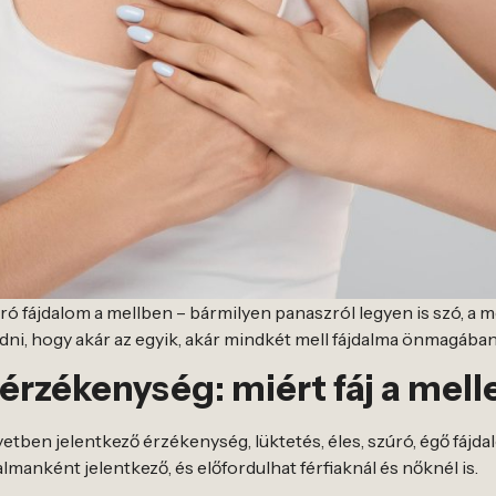
ó fájdalom a mellben – bármilyen panaszról legyen is szó, a 
ni, hogy akár az egyik, akár mindkét mell fájdalma önmagában 
lérzékenység: miért fáj a mel
etben jelentkező érzékenység, lüktetés, éles, szúró, égő fájda
almanként jelentkező, és előfordulhat férfiaknál és nőknél is.