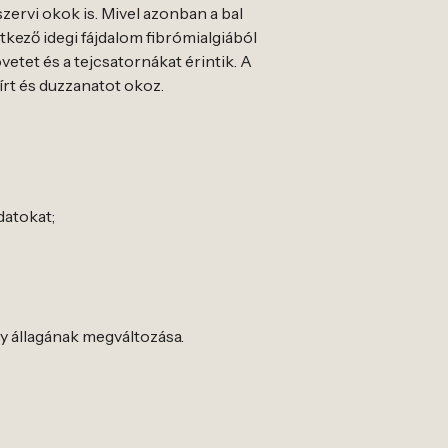
szervi okok is. Mivel azonban a bal
ntkező idegi fájdalom fibrómialgiából
etet és a tejcsatornákat érintik. A
írt és duzzanatot okoz.
datokat;
gy állagának megváltozása.