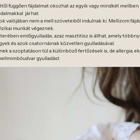
étől függően fájdalmat okozhat az egyik vagy mindkét mellben. A
dalmakkal járhat.
ok valójában nem a mell szöveteiből indulnak ki. Mellizom fájd
fizikai munkát végeznek.
terében emlőgyulladás, azaz masztitisz is állhat, amely több
igyek és azok csatornáinak közvetlen gyulladásával.
ek a szoptatáson túl a különböző fertőzések is, de allergia, e
mellmimbóudvar gyulladást.