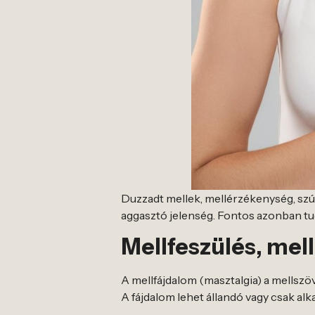
Duzzadt mellek, mellérzékenység, szúr
aggasztó jelenség. Fontos azonban tud
Mellfeszülés, mel
A mellfájdalom (masztalgia) a mellszöv
A fájdalom lehet állandó vagy csak alk