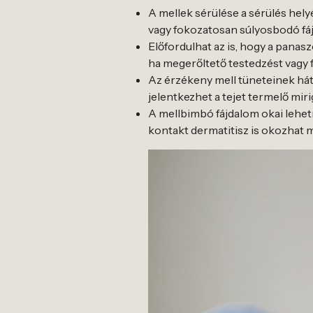
A mellek sérülése a sérülés hely
vagy fokozatosan súlyosbodó fáj
Előfordulhat az is, hogy a panasz
ha megerőltető testedzést vagy 
Az érzékeny mell tüneteinek hát
jelentkezhet a tejet termelő mir
A mellbimbó fájdalom okai lehetn
kontakt dermatitisz is okozhat 