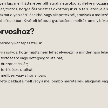
lyen fájó mell hátterében állhatnak neurológiai, illetve mozgás
et, fontos, hogy először ezt az okot zárjuk ki. A területen jele
zhat olyan sérülésekből vagy állapotokból, amelyek a mellszöv
i időszakban. Kivételt képez a gyulladásos mellrák, amely bőrp
orvoshoz?
 bármelyikét tapasztaljuk:
yira súlyos, hogy miatta nem lehet elvégezni a mindennapi fela
 fertőzésre vagy betegségre utalhat;
 duzzanat és láz;
 fertőzésre utalhat;
mellben vagy a hónaljban;
ete, például a mell vagy a mellbimbó méretének, alakjának va