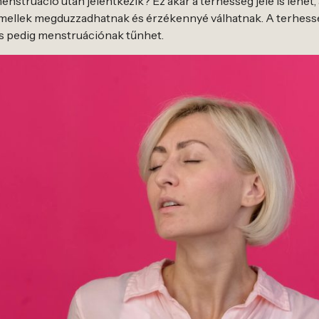
menstruáció után jelentkezik? Ez akár a terhesség jele is lehe
 a mellek megduzzadhatnak és érzékennyé válhatnak. A terhes
s pedig menstruációnak tűnhet.