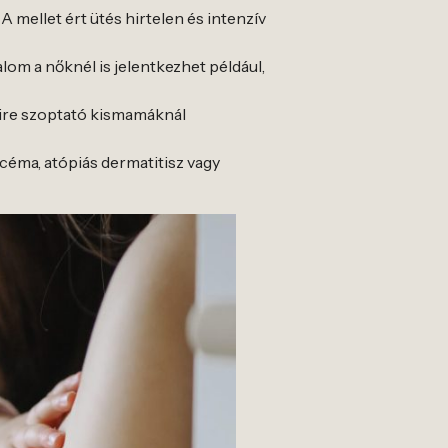
 mellet ért ütés hirtelen és intenzív
alom a nőknél is jelentkezhet például,
nyire szoptató kismamáknál
kcéma, atópiás dermatitisz vagy