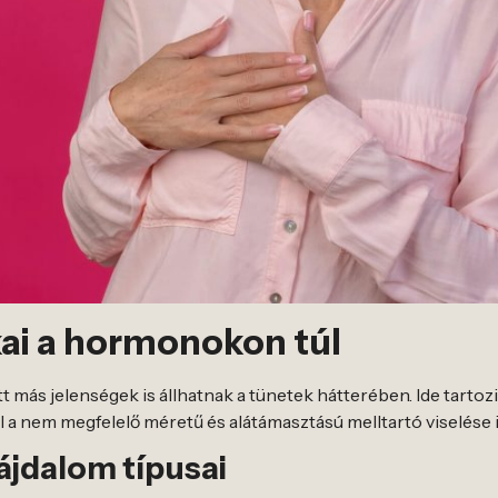
ai a hormonokon túl
 más jelenségek is állhatnak a tünetek hátterében. Ide tartoz
l a nem megfelelő méretű és alátámasztású melltartó viselése
ájdalom típusai