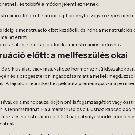
jedhetnek, és többféle módon jelentkezhetnek:
truáció előtti két-három napban, enyhe vagy közepes mérték
deig, a menstruáció előtt kezdődik, és néha a menstruációs cikl
mellet érinti.
ordulhat, és nem kapcsolódik a menstruációs ciklushoz.
áció előtt: a mellfeszülés okai
s ciklus alatt vagy más, változó hormonszintű időszakokban,
gén és a progeszteron ingadozása miatt a mellek megduzzadh
k. A fájdalom jelentkezhet például a premenopauza, a perim
val, de a menopauza idején orális fogamzásgátlót vagy ösztr
n is fennmaradhat. Ha a menstruációs ciklushoz kapcsolódó
ellfeszülés menstruáció előtt 2-3 nappal súlyosbodik, a kellem
hatnak.