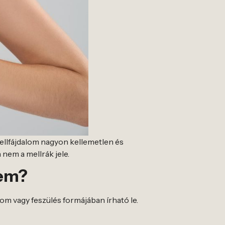
mellfájdalom nagyon kellemetlen és
nem a mellrák jele.
lem?
lom vagy feszülés formájában írható le.