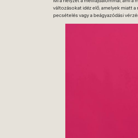
Mi a helyzet a mellfájdalommal, ami a 
változásokat idéz elő, amelyek miatt
pecsételés vagy a beágyazódási vérzé