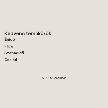
Kedvenc témakörök
Énidő
Flow
Szabadidő
Család
© 2026 Goodmood