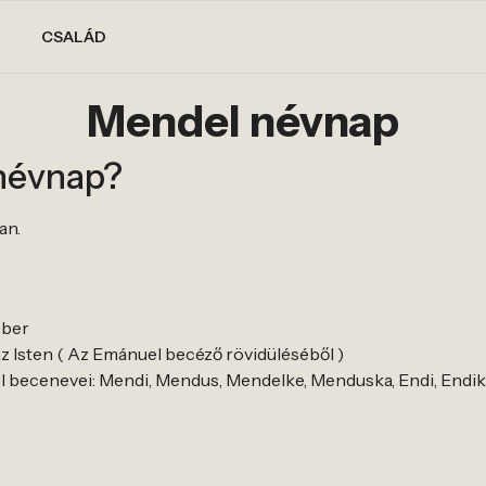
CSALÁD
Mendel névnap
névnap?
an.
éber
z Isten ( Az Emánuel becéző rövidüléséből )
 becenevei: Mendi, Mendus, Mendelke, Menduska, Endi, Endi