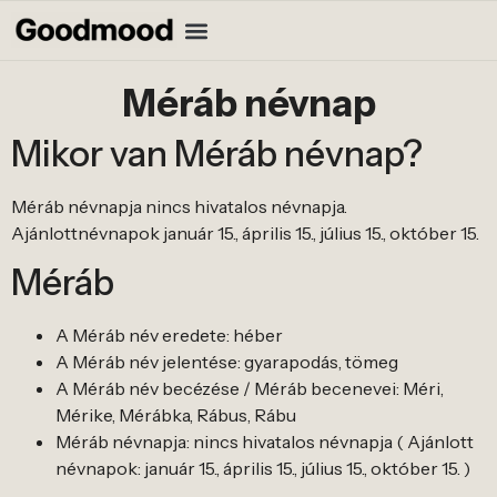
Méráb névnap
Mikor van Méráb névnap?
Méráb névnapja nincs hivatalos névnapja.
Ajánlottnévnapok január 15., április 15., július 15., október 15.
Méráb
A Méráb név eredete: héber
A Méráb név jelentése: gyarapodás, tömeg
A Méráb név becézése / Méráb becenevei: Méri,
Mérike, Mérábka, Rábus, Rábu
Méráb névnapja: nincs hivatalos névnapja ( Ajánlott
névnapok: január 15., április 15., július 15., október 15. )