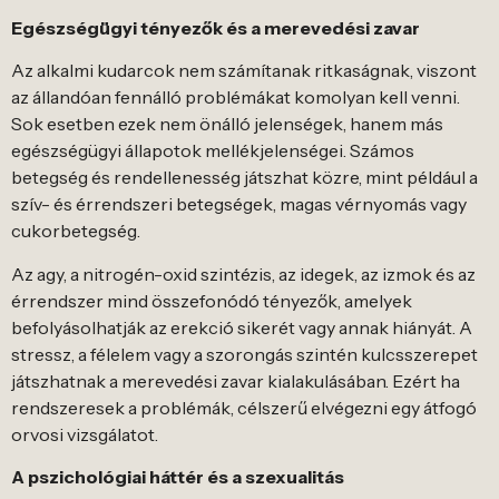
Egészségügyi tényezők és a merevedési zavar
Az alkalmi kudarcok nem számítanak ritkaságnak, viszont
az állandóan fennálló problémákat komolyan kell venni.
Sok esetben ezek nem önálló jelenségek, hanem más
egészségügyi állapotok mellékjelenségei. Számos
betegség és rendellenesség játszhat közre, mint például a
szív- és érrendszeri betegségek, magas vérnyomás vagy
cukorbetegség.
Az agy, a nitrogén-oxid szintézis, az idegek, az izmok és az
érrendszer mind összefonódó tényezők, amelyek
befolyásolhatják az erekció sikerét vagy annak hiányát. A
stressz, a félelem vagy a szorongás szintén kulcsszerepet
játszhatnak a merevedési zavar kialakulásában. Ezért ha
rendszeresek a problémák, célszerű elvégezni egy átfogó
orvosi vizsgálatot.
A pszichológiai háttér és a szexualitás