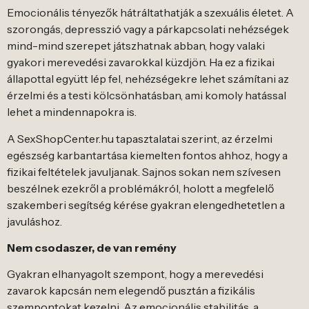
Emocionális tényezők hátráltathatják a szexuális életet. A
szorongás, depresszió vagy a párkapcsolati nehézségek
mind-mind szerepet játszhatnak abban, hogy valaki
gyakori merevedési zavarokkal küzdjön. Ha ez a fizikai
állapottal együtt lép fel, nehézségekre lehet számítani az
érzelmi és a testi kölcsönhatásban, ami komoly hatással
lehet a mindennapokra is.
A SexShopCenter.hu tapasztalatai szerint, az érzelmi
egészség karbantartása kiemelten fontos ahhoz, hogy a
fizikai feltételek javuljanak. Sajnos sokan nem szívesen
beszélnek ezekről a problémákról, holott a megfelelő
szakemberi segítség kérése gyakran elengedhetetlen a
javuláshoz.
Nem csodaszer, de van remény
Gyakran elhanyagolt szempont, hogy a merevedési
zavarok kapcsán nem elegendő pusztán a fizikális
szempontokat kezelni. Az emocionális stabilitás, a