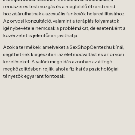
rendszeres testmozgás és a megfelelő étrend mind
hozzájárulhatnak a szexuális funkciók helyreállításához.
Az orvosi konzultáció, valamint a terápiás folyamatok
igénybevétele nemcsak a problémákat, de esetenként a
közérzetet is jelentősen javíthatja.
Azok a termékek, amelyeket a SexShopCenter.hu kínál,
segíthetnek kiegészíteni az életmódváltást és az orvosi
kezeléseket. A valódi megoldás azonban az átfogó
megközelítésben rejlik, ahol a fizikai és pszichológiai
tényezők egyaránt fontosak.