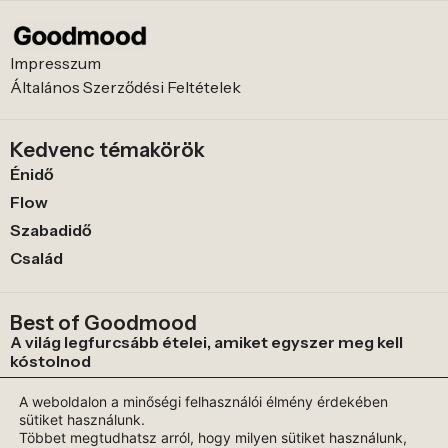
Impresszum
Általános Szerződési Feltételek
Kedvenc témakörök
Énidő
Flow
Szabadidő
Család
Best of Goodmood
A világ legfurcsább ételei, amiket egyszer meg kell
kóstolnod
Az alkotás szabadsága és a festés elsajátítása még,
A weboldalon a minőségi felhasználói élmény érdekében
akkor is, ha bénák vagyunk
sütiket használunk.
Hogyan mentsd meg az agyad a leégéstől, ez a mikro-
Többet megtudhatsz arról, hogy milyen sütiket használunk,