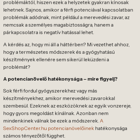
problémáktól, hiszen ezek a helyzetek gyakran kínosak
lehetnek. Sajnos, amikor a férfi potenciával kapcsolatban
problémák adódnak, mint például a merevedési zavar, az
nemcsak a személyes magabiztosságra, hanem a
párkapcsolatra is negatív hatással lehet.
A kérdés az, hogy mi áll a háttérben? Mi vezethet ahhoz,
hogy a természetes módszerek és a gyógyhatású
készítmények ellenére sem sikerül leküzdeni a
problémát?
A potencianövelő hatékonysága – mire figyelj?
Sok férfi fordul gyógyszerekhez vagy más
készítményekhez, amikor merevedési zavarokkal
szembesül. Ezeknek az eszközöknek az egyik vonzereje,
hogy gyors megoldást kínálnak. Azonban nem
mindenkinek válnak be ezek a módszerek.
A
SexShopCenter.hu potencianövelőinek
hatékonysága
számos tényezőtől függhet.