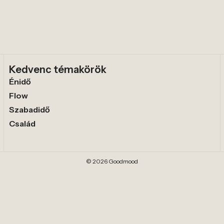
Kedvenc témakörök
Énidő
Flow
Szabadidő
Család
© 2026 Goodmood