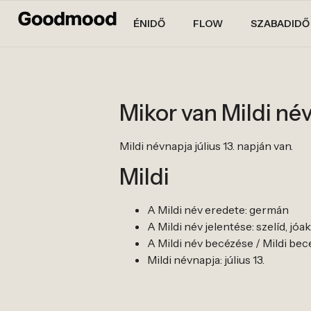
ÉNIDŐ
FLOW
SZABADIDŐ
Mikor van Mildi né
Mildi névnapja július 13. napján van.
Mildi
A Mildi név eredete: germán
A Mildi név jelentése: szelíd, jó
A Mildi név becézése / Mildi becene
Mildi névnapja: július 13.