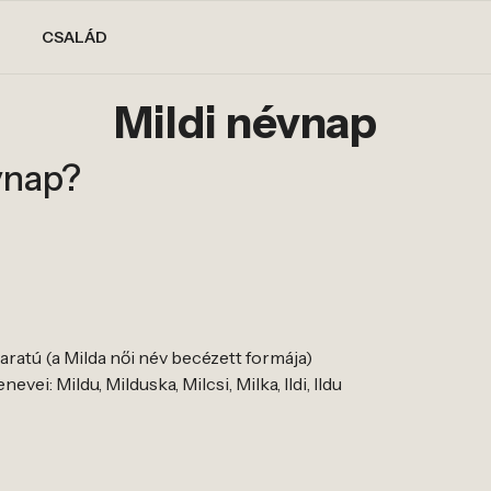
CSALÁD
Mildi névnap
vnap?
akaratú (a Milda női név becézett formája)
vei: Mildu, Milduska, Milcsi, Milka, Ildi, Ildu