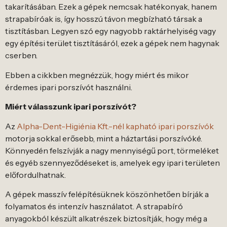
takarításában. Ezek a gépek nemcsak hatékonyak, hanem
strapabíróak is, így hosszú távon megbízható társak a
tisztításban. Legyen szó egy nagyobb raktárhelyiség vagy
egy építési terület tisztításáról, ezek a gépek nem hagynak
cserben.
Ebben a cikkben megnézzük, hogy miért és mikor
érdemes ipari porszívót használni.
Miért válasszunk ipari porszívót?
Az
Alpha-Dent-Higiénia Kft.-nél kapható ipari porszívók
motorja sokkal erősebb, mint a háztartási porszívóké.
Könnyedén felszívják a nagy mennyiségű port, törmeléket
és egyéb szennyeződéseket is, amelyek egy ipari területen
előfordulhatnak.
A gépek masszív felépítésüknek köszönhetően bírják a
folyamatos és intenzív használatot. A strapabíró
anyagokból készült alkatrészek biztosítják, hogy még a