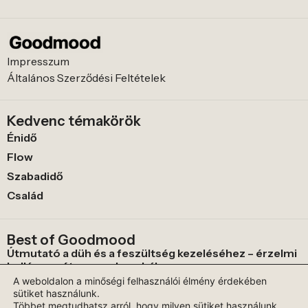
Impresszum
Általános Szerződési Feltételek
Kedvenc témakörök
Énidő
Flow
Szabadidő
Család
Best of Goodmood
Útmutató a düh és a feszültség kezeléséhez – érzelmi
hullámvasút a gyerekszobában
A weboldalon a minőségi felhasználói élmény érdekében
Miért esik olyan jól egy kiadós bőgés a tévé előtt? 5
sütiket használunk.
sírós film, amit mindenkinek látnia kell!
Többet megtudhatsz arról, hogy milyen sütiket használunk,