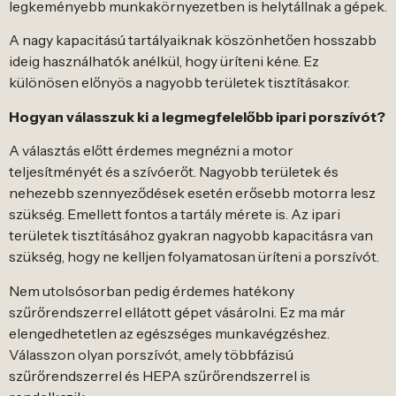
legkeményebb munkakörnyezetben is helytállnak a gépek.
A nagy kapacitású tartályaiknak köszönhetően hosszabb
ideig használhatók anélkül, hogy üríteni kéne. Ez
különösen előnyös a nagyobb területek tisztításakor.
Hogyan válasszuk ki a legmegfelelőbb ipari porszívót?
A választás előtt érdemes megnézni a motor
teljesítményét és a szívóerőt. Nagyobb területek és
nehezebb szennyeződések esetén erősebb motorra lesz
szükség. Emellett fontos a tartály mérete is. Az ipari
területek tisztításához gyakran nagyobb kapacitásra van
szükség, hogy ne kelljen folyamatosan üríteni a porszívót.
Nem utolsósorban pedig érdemes hatékony
szűrőrendszerrel ellátott gépet vásárolni. Ez ma már
elengedhetetlen az egészséges munkavégzéshez.
Válasszon olyan porszívót, amely többfázisú
szűrőrendszerrel és HEPA szűrőrendszerrel is