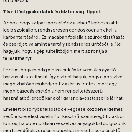
rendelkezik.
Tisztítási gyakorlatok és biztonsági tippek
Ahhoz, hogy az ipari porszívónk a lehető leghosszabb
ideig szolgáljon, rendszeresen gondoskodnunk kell a
karbantartásáról. Ez magában foglalja a szűrők tisztítását
és cseréjét, valamint a tartály rendszeres ürítését is. Ne
hagyjuk, hogy a gép túltelítődjön, mert az rontja a
teljesítményt.
Fontos, hogy mindig elolvassuk és kövessük a gyártó
használati utasításait. Így biztosíthatjuk, hogy a porszívó
meghízhatóan működjön. Ez azért is fontos, mert egy
meghibásodás esetén a nem rendeltetésszerű
használatból eredő kár akár garanciavesztéssel is járhat.
Emellett bizonyos feladatok elvégzése közben érdemes
védőfelszerelést viselni (pl. kesztyű, szemüveg). Ez akkor
fontos, ha potenciálisan veszélyes anyagokkal dolgozunk,
mert a védőfelszerelés megóvhat minket a sérülésektől.