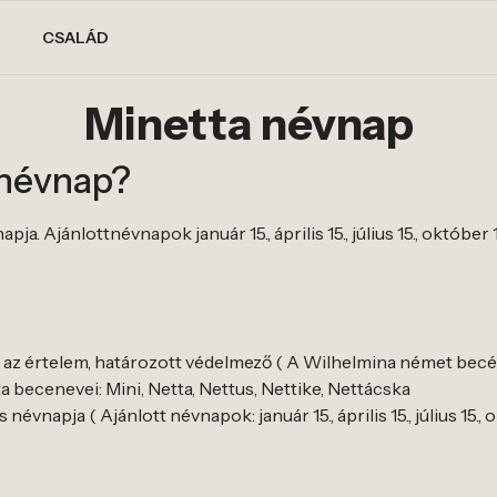
CSALÁD
Minetta névnap
 névnap?
a. Ajánlottnévnapok január 15., április 15., július 15., október 1
e, az értelem, határozott védelmező ( A Wilhelmina német becé
 becenevei: Mini, Netta, Nettus, Nettike, Nettácska
évnapja ( Ajánlott névnapok: január 15., április 15., július 15., o