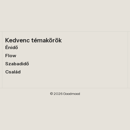
Kedvenc témakörök
Énidő
Flow
Szabadidő
Család
© 2026 Goodmood