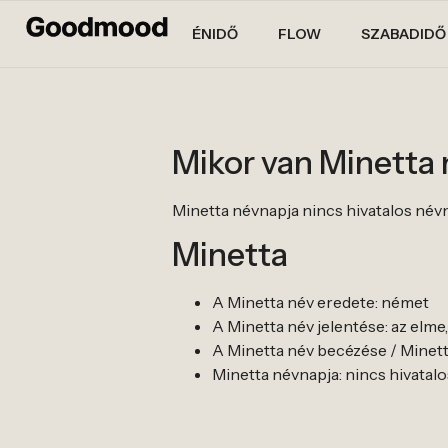
ÉNIDŐ
FLOW
SZABADIDŐ
Mikor van Minetta
Minetta névnapja nincs hivatalos névnapj
Minetta
A Minetta név eredete: német
A Minetta név jelentése: az elm
A Minetta név becézése / Minetta
Minetta névnapja: nincs hivatalos n