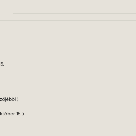
5.
zőjéből )
któber 15. )