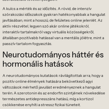
A kulcs a mérték és az időzítés. A rövid, de intenzív
szórakozási időszakok gyakran hatékonyabbak a hangulat
javításában, mint a hosszú, de felületes online jelenlét. Az
aktív részvétel, legyen szó akár online játékokról,
interaktív tartalmakról vagy virtuális közösségekről,
általában pozitívabb hatással van a mentális jólétre, mint a
passzív tartalom fogyasztás.
Neurotudományos háttér és
hormonális hatások
A neurotudományos kutatások rávilágítottak arra, hogy a
pozitív online élmények hatására bekövetkező agyi
változások mérhető javulást eredményeznek a hangulat
terén. A szerotonin és az endorfin szintjének növekedése
természetes antidepresszáns hatású, míg a kortizol
csökkenése enyhíti a stressz fizikai tüneteit.