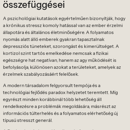
összefüggései
A pszichológiai kutatások egyértelműen bizonyítják, hogy
a krónikus stressz komoly hatással van az ember érzelmi
állapotára és általános életminőségére. A folyamatos
nyomás alatt álló emberek gyakran tapasztalnak
depressziós tüneteket, szorongást és kimerültséget. A
kortizol szint tartós emelkedése nemcsak a fizikai
egészségre hat negatívan, hanem az agy működését is
befolyásolja, különösen azokat a területeket, amelyek az
érzelmek szabályozásáért felelősek.
A modern társadalom felgyorsult tempója és a
technológiai fejlődés paradox helyzetet teremtett. Míg
egyrészt minden korábbinál több lehetőség áll
rendelkezésre a problémák megoldására, másrészt az
információs túlterhelés és a folyamatos elérhetőség új
típusú stresszt generál.