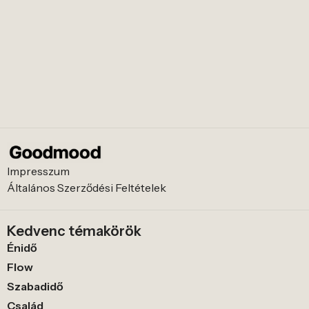
Impresszum
Általános Szerződési Feltételek
Kedvenc témakörök
Énidő
Flow
Szabadidő
Család