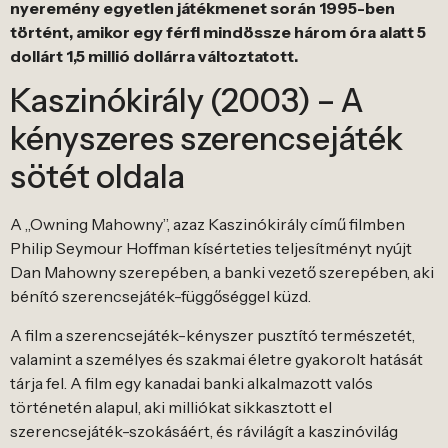
nyeremény egyetlen játékmenet során 1995-ben
történt, amikor egy férfi mindössze három óra alatt 5
dollárt 1,5 millió dollárra változtatott.
Kaszinókirály (2003) – A
kényszeres szerencsejáték
sötét oldala
A „Owning Mahowny”, azaz Kaszinókirály című filmben
Philip Seymour Hoffman kísérteties teljesítményt nyújt
Dan Mahowny szerepében, a banki vezető szerepében, aki
bénító szerencsejáték-függőséggel küzd.
A film a szerencsejáték-kényszer pusztító természetét,
valamint a személyes és szakmai életre gyakorolt hatását
tárja fel. A film egy kanadai banki alkalmazott valós
történetén alapul, aki milliókat sikkasztott el
szerencsejáték-szokásáért, és rávilágít a kaszinóvilág