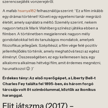
szerencsejáték vonzerejéről.
A mafab
hsanya182
felhasználója szerint: “Ez a film inkább
egy drámai történet! Követi egy egyetemi tanár megrázó
életét, amely sajnálatra méltó. Személy szerint, nekem
nagyon tetszik Mark Wahlberg színészi játéka ebben a
filmben. A történetben megjelennek nagyon mély
gondolatokkal teli és tanulságos mondatok, amelyek
filozofikus jellegűek. Szépítésül, a film vége felé pozitív
jellemfejlődés történik, amely meghatóvá teszi az egész
élményt. Összességében, ez egy kellemesen laza, egy
alkalomra alkalmas hétvégi film, amit érdemes megnézni,
ha unatkozol 😉 :)”
Érdekes tény: Az első nyerőgépet, a Liberty Bell-t
Charles Fey találta fel 1895-ben, és három forgó
tárcsája volt öt szimbólummal, köztük az ikonikus
haranggal.
Elit játszma (2017) –