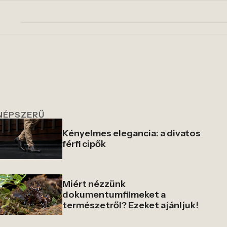
NÉPSZERŰ
Kényelmes elegancia: a divatos
férfi cipők
Miért nézzünk
dokumentumfilmeket a
természetről? Ezeket ajánljuk!