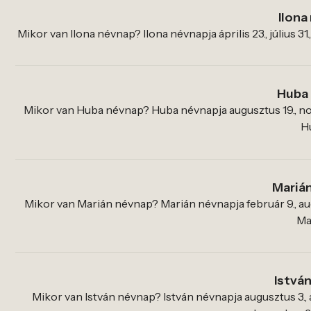
Ilona
Mikor van Ilona névnap? Ilona névnapja április 23., július 31.
Huba
Mikor van Huba névnap? Huba névnapja augusztus 19., no
Hu
Mariá
Mikor van Marián névnap? Marián névnapja február 9., aug
Mar
Istvá
Mikor van István névnap? István névnapja augusztus 3., 