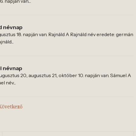
 napján van....
d névnap
gusztus 18. napján van. Rajnáld A Rajnáld név eredete: germán
jnáld...
l névnap
gusztus 20., augusztus 21., október 10. napján van. Sámuel A
l név...
Következő