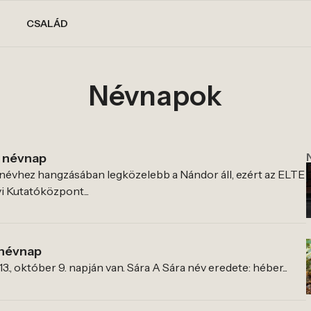
CSALÁD
Névnapok
 névnap
évhez hangzásában legközelebb a Nándor áll, ezért az ELTE
 Kutatóközpont...
 névnap
3., október 9. napján van. Sára A Sára név eredete: héber...