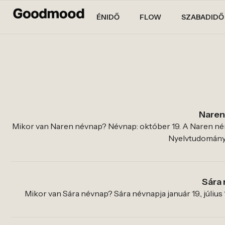
ÉNIDŐ
FLOW
SZABADIDŐ
Naren
Mikor van Naren névnap? Névnap: október 19. A Naren nén
Nyelvtudományi
Sára
Mikor van Sára névnap? Sára névnapja január 19., július 1