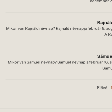
december 26.
Rajnál
Mikor van Rajnáld névnap? Rajnáld névnapja február 9., au
A Ra
Sámue
Mikor van Sámuel névnap? Sámuel névnapja február 16., au
Sámue
Előző