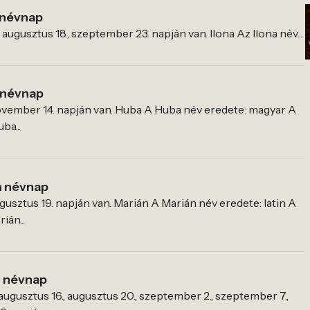
 névnap
, augusztus 18., szeptember 23. napján van. Ilona Az Ilona név...
 névnap
vember 14. napján van. Huba A Huba név eredete: magyar A
ba...
n névnap
usztus 19. napján van. Marián A Marián név eredete: latin A
ián...
n névnap
augusztus 16., augusztus 20., szeptember 2., szeptember 7.,