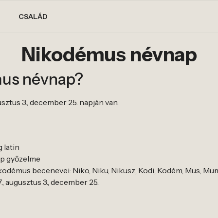
CSALÁD
Nikodémus névnap
mus névnap?
ztus 3., december 25. napján van.
 latin
ép győzelme
odémus becenevei: Niko, Niku, Nikusz, Kodi, Kodém, Mus, M
, augusztus 3., december 25.