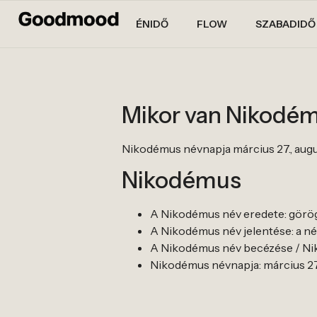
ÉNIDŐ
FLOW
SZABADIDŐ
Mikor van Nikodé
Nikodémus névnapja március 27., augus
Nikodémus
A Nikodémus név eredete: görög
A Nikodémus név jelentése: a n
A Nikodémus név becézése / Nik
Nikodémus névnapja: március 27.