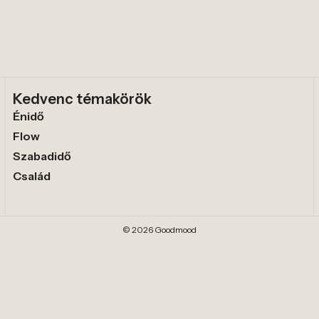
Kedvenc témakörök
Énidő
Flow
Szabadidő
Család
© 2026 Goodmood