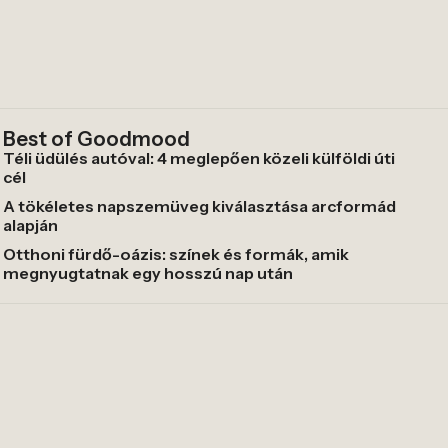
Best of Goodmood
Téli üdülés autóval: 4 meglepően közeli külföldi úti
cél
A tökéletes napszemüveg kiválasztása arcformád
alapján
Otthoni fürdő-oázis: színek és formák, amik
megnyugtatnak egy hosszú nap után