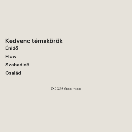
Kedvenc témakörök
Énidő
Flow
Szabadidő
Család
© 2026 Goodmood