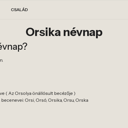
CSALÁD
Orsika névnap
névnap?
n.
ve ( Az Orsolya önállósult becézője )
becenevei: Orsi, Orsó, Orsika, Orsu, Orska