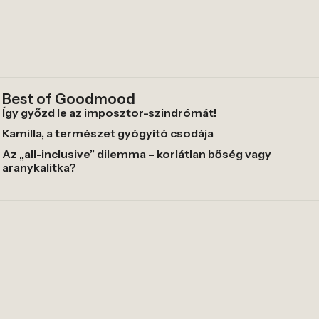
Best of Goodmood
Így győzd le az imposztor-szindrómát!
Kamilla, a természet gyógyító csodája
Az „all-inclusive” dilemma – korlátlan bőség vagy
aranykalitka?