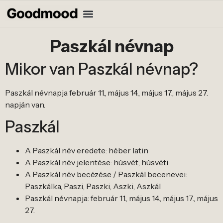
Paszkál névnap
Mikor van Paszkál névnap?
Paszkál névnapja február 11., május 14., május 17., május 27.
napján van.
Paszkál
A Paszkál név eredete: héber latin
A Paszkál név jelentése: húsvét, húsvéti
A Paszkál név becézése / Paszkál becenevei:
Paszkálka, Paszi, Paszki, Aszki, Aszkál
Paszkál névnapja: február 11., május 14., május 17., május
27.