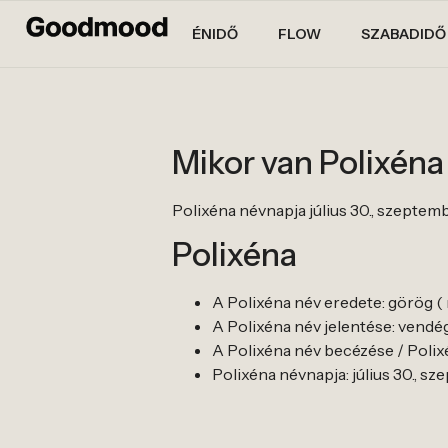
ÉNIDŐ
FLOW
SZABADIDŐ
Mikor van Polixén
Polixéna névnapja július 30., szeptemb
Polixéna
A Polixéna név eredete: görög ( 
A Polixéna név jelentése: vendé
A Polixéna név becézése / Polixé
Polixéna névnapja: július 30., sz