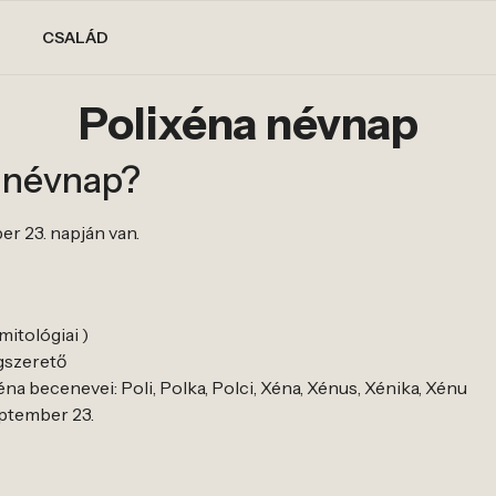
CSALÁD
Polixéna névnap
a névnap?
er 23. napján van.
mitológiai )
gszerető
na becenevei: Poli, Polka, Polci, Xéna, Xénus, Xénika, Xénu
eptember 23.