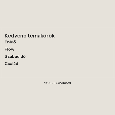
Kedvenc témakörök
Énidő
Flow
Szabadidő
Család
© 2026 Goodmood