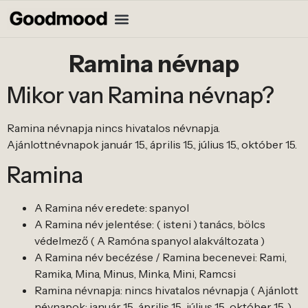
Ramina névnap
Mikor van Ramina névnap?
Ramina névnapja nincs hivatalos névnapja.
Ajánlottnévnapok január 15., április 15., július 15., október 15.
Ramina
A Ramina név eredete: spanyol
A Ramina név jelentése: ( isteni ) tanács, bölcs
védelmező ( A Ramóna spanyol alakváltozata )
A Ramina név becézése / Ramina becenevei: Rami,
Ramika, Mina, Minus, Minka, Mini, Ramcsi
Ramina névnapja: nincs hivatalos névnapja ( Ajánlott
névnapok: január 15., április 15., július 15., október 15. )