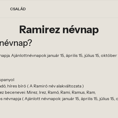
CSALÁD
Ramirez névnap
 névnap?
a. Ajánlottnévnapok január 15., április 15., július 15., október 
spanyol
dó, híres bíró ( A Ramiró név alakváltozata )
z becenevei: Mirez, Irez, Ramó, Rami, Ramus, Ram,
évnapja ( Ajánlott névnapok: január 15., április 15., július 15., 