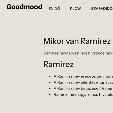
ÉNIDŐ
FLOW
SZABADIDŐ
Mikor van Ramirez
Ramirez névnapja nincs hivatalos névnapj
Ramirez
A Ramirez név eredete: germán 
A Ramirez név jelentése: tanácsa
A Ramirez név becézése / Ramire
Ramirez névnapja: nincs hivatalos n