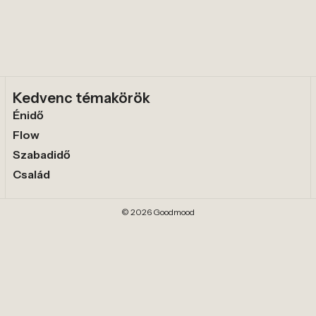
Kedvenc témakörök
Énidő
Flow
Szabadidő
Család
© 2026 Goodmood