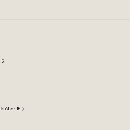
15.
október 15. )