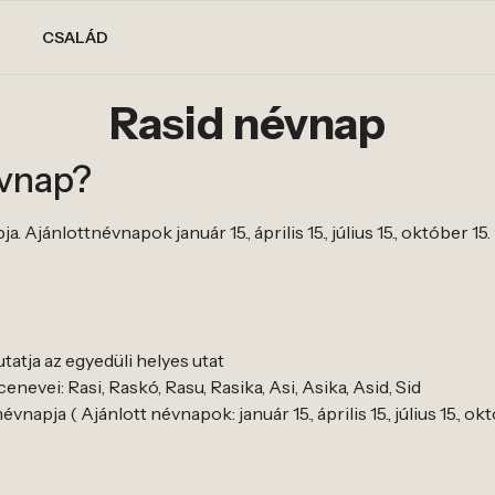
CSALÁD
Rasid névnap
évnap?
 Ajánlottnévnapok január 15., április 15., július 15., október 15.
tatja az egyedüli helyes utat
nevei: Rasi, Raskó, Rasu, Rasika, Asi, Asika, Asid, Sid
napja ( Ajánlott névnapok: január 15., április 15., július 15., okt