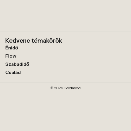
Kedvenc témakörök
Énidő
Flow
Szabadidő
Család
© 2026 Goodmood