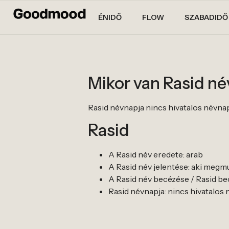
ÉNIDŐ
FLOW
SZABADIDŐ
Mikor van Rasid n
Rasid névnapja nincs hivatalos névnapja.
Rasid
A Rasid név eredete: arab
A Rasid név jelentése: aki megmu
A Rasid név becézése / Rasid bece
Rasid névnapja: nincs hivatalos név