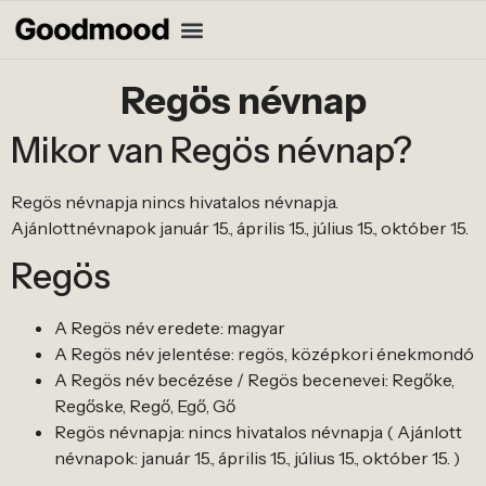
Regös névnap
Mikor van Regös névnap?
Regös névnapja nincs hivatalos névnapja.
Ajánlottnévnapok január 15., április 15., július 15., október 15.
Regös
A Regös név eredete: magyar
A Regös név jelentése: regös, középkori énekmondó
A Regös név becézése / Regös becenevei: Regőke,
Regőske, Regő, Egő, Gő
Regös névnapja: nincs hivatalos névnapja ( Ajánlott
névnapok: január 15., április 15., július 15., október 15. )