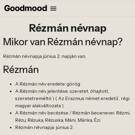
Rézmán névnap
Mikor van Rézmán névnap?
Rézmán névnapja június 2. napján van.
Rézmán
A Rézmán név eredete: görög
A Rézmán név jelentése: szeretet, óhajtott,
szeretetreméltó ) ( Az Erazmus német eredetű , régi
magyar alakváltozata )
A Rézmán név becézése / Rézmán becenevei: Rézmi,
Rézu, Rézuka, Rézuska, Máni, Mánka, Ézi
Rézmán névnapja: június 2.