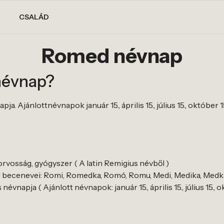
CSALÁD
Romed névnap
névnap?
. Ajánlottnévnapok január 15., április 15., július 15., október 1
rvosság, gyógyszer ( A latin Remigius névből )
becenevei: Romi, Romedka, Romó, Romu, Medi, Medika, Medk
vnapja ( Ajánlott névnapok: január 15., április 15., július 15., o