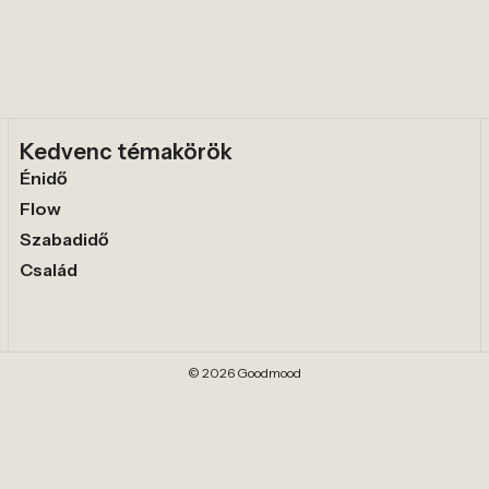
Kedvenc témakörök
Énidő
Flow
Szabadidő
Család
© 2026 Goodmood