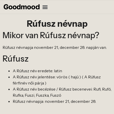
Rúfusz névnap
Mikor van Rúfusz névnap?
Rúfusz névnapja november 21., december 28. napján van.
Rúfusz
A Rúfusz név eredete: latin
A Rúfusz név jelentése: vörös ( hajú ) ( A Rúfusz
férfinév női párja )
A Rúfusz név becézése / Rúfusz becenevei: Rufi, Rufó,
Rufka, Fuszi, Fuszka, Fuszó
Rúfusz névnapja: november 21., december 28.