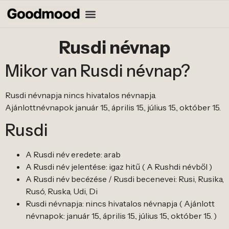
Rusdi névnap
Mikor van Rusdi névnap?
Rusdi névnapja nincs hivatalos névnapja.
Ajánlottnévnapok január 15., április 15., július 15., október 15.
Rusdi
A Rusdi név eredete: arab
A Rusdi név jelentése: igaz hitű ( A Rushdi névből )
A Rusdi név becézése / Rusdi becenevei: Rusi, Rusika,
Rusó, Ruska, Udi, Di
Rusdi névnapja: nincs hivatalos névnapja ( Ajánlott
névnapok: január 15., április 15., július 15., október 15. )