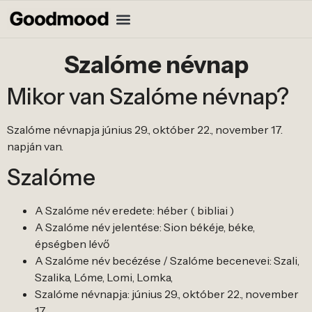
Szalóme névnap
Mikor van Szalóme névnap?
Szalóme névnapja június 29., október 22., november 17.
napján van.
Szalóme
A Szalóme név eredete: héber ( bibliai )
A Szalóme név jelentése: Sion békéje, béke,
épségben lévő
A Szalóme név becézése / Szalóme becenevei: Szali,
Szalika, Lóme, Lomi, Lomka,
Szalóme névnapja: június 29., október 22., november
17.