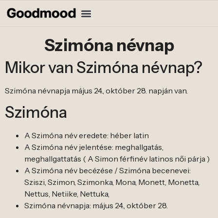
Szimóna névnap
Mikor van Szimóna névnap?
Szimóna névnapja május 24., október 28. napján van.
Szimóna
A Szimóna név eredete: héber latin
A Szimóna név jelentése: meghallgatás,
meghallgattatás ( A Simon férfinév latinos női párja )
A Szimóna név becézése / Szimóna becenevei:
Sziszi, Szimon, Szimonka, Mona, Monett, Monetta,
Nettus, Netiike, Nettuka,
Szimóna névnapja: május 24., október 28.