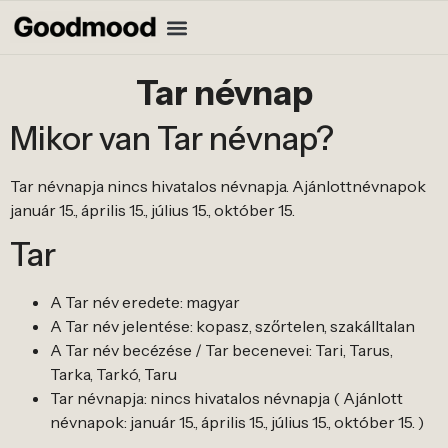
Tar névnap
Mikor van Tar névnap?
Tar névnapja nincs hivatalos névnapja. Ajánlottnévnapok
január 15., április 15., július 15., október 15.
Tar
A Tar név eredete: magyar
A Tar név jelentése: kopasz, szőrtelen, szakálltalan
A Tar név becézése / Tar becenevei: Tari, Tarus,
Tarka, Tarkó, Taru
Tar névnapja: nincs hivatalos névnapja ( Ajánlott
névnapok: január 15., április 15., július 15., október 15. )