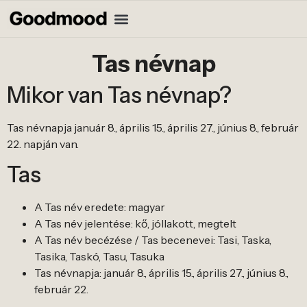
Tas névnap
Mikor van Tas névnap?
Tas névnapja január 8., április 15., április 27., június 8., február
22. napján van.
Tas
A Tas név eredete: magyar
A Tas név jelentése: kő, jóllakott, megtelt
A Tas név becézése / Tas becenevei: Tasi, Taska,
Tasika, Taskó, Tasu, Tasuka
Tas névnapja: január 8., április 15., április 27., június 8.,
február 22.