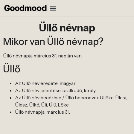
Üllő névnap
Mikor van Üllő névnap?
Üllő névnapja március 31. napján van.
Üllő
Az Üllő név eredete: magyar
Az Üllő név jelentése: uralkodó, király
Az Üllő név becézése / Üllő becenevei: Üllőke, Ülcsi,
Ülesz, Ülkó, Üli, Ülü, Lőke
Üllő névnapja: március 31.