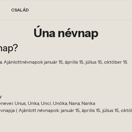
CSALÁD
Úna névnap
nap?
jánlottnévnapok január 15., április 15., július 15., október 15.
y
nevei: Unus, Unka, Unci, Unóka, Nana, Nanka
pja ( Ajánlott névnapok: január 15., április 15., július 15., októb