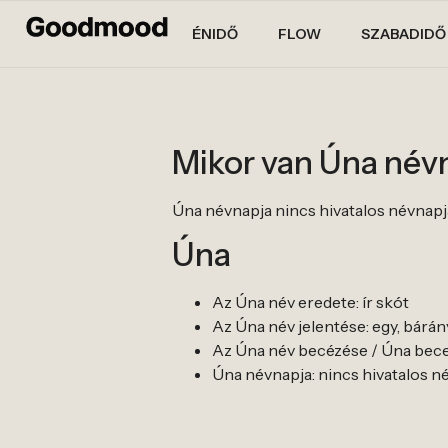
ÉNIDŐ
FLOW
SZABADIDŐ
Mikor van Úna név
Úna névnapja nincs hivatalos névnapja. A
Úna
Az Úna név eredete: ír skót
Az Úna név jelentése: egy, bárán
Az Úna név becézése / Úna bece
Úna névnapja: nincs hivatalos névna