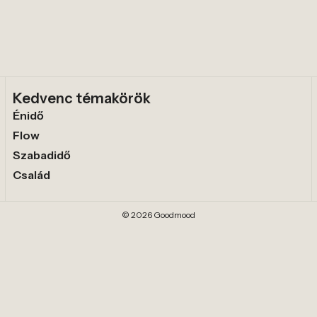
Kedvenc témakörök
Énidő
Flow
Szabadidő
Család
© 2026 Goodmood