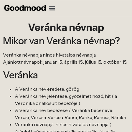
Veránka névnap
Mikor van Veránka névnap?
Veránka névnapja nincs hivatalos névnapja.
Ajánlottnévnapok január 15., április 15., július 15., október 15.
Veránka
A Veránka név eredete: görög
A Veránka név jelentése: győzelmet hozó, hit ( a
Veronika önállósult becézője )
A Veránka név becézése / Veránka becenevei:
Vercsi, Vercsa, Vercsu, Ránci, Ránka, Ráncsa, Ránika
Veránka névnapja: nincs hivatalos névnapja (
Ajánlott névnapok: január 15., április 15., július 15.,