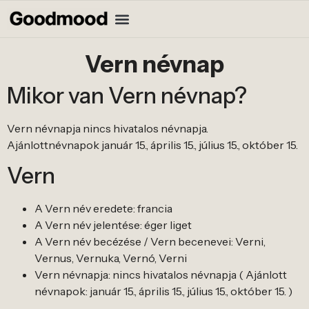
Vern névnap
Mikor van Vern névnap?
Vern névnapja nincs hivatalos névnapja.
Ajánlottnévnapok január 15., április 15., július 15., október 15.
Vern
A Vern név eredete: francia
A Vern név jelentése: éger liget
A Vern név becézése / Vern becenevei: Verni,
Vernus, Vernuka, Vernó, Verni
Vern névnapja: nincs hivatalos névnapja ( Ajánlott
névnapok: január 15., április 15., július 15., október 15. )