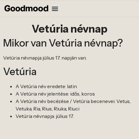
Vetúria névnap
Mikor van Vetúria névnap?
Vetúria névnapja július 17. napján van.
Vetúria
A Vetúria név eredete: latin
A Vetúria név jelentése: idős, koros
A Vetúria név becézése / Vetúria becenevei: Vetus,
Vetuka, Ria, Rius, Riuka, Riuci
Vetúria névnapja: július 17.