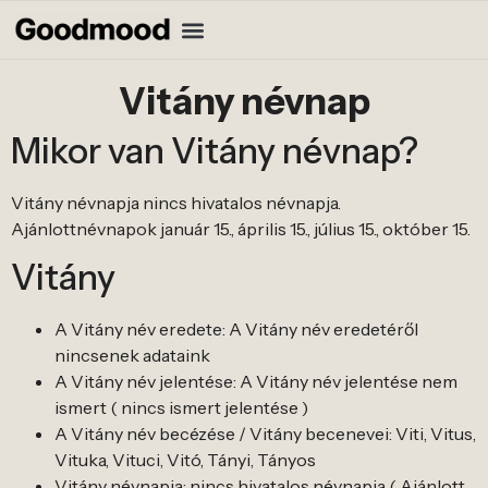
Vitány névnap
Mikor van Vitány névnap?
Vitány névnapja nincs hivatalos névnapja.
Ajánlottnévnapok január 15., április 15., július 15., október 15.
Vitány
A Vitány név eredete: A Vitány név eredetéről
nincsenek adataink
A Vitány név jelentése: A Vitány név jelentése nem
ismert ( nincs ismert jelentése )
A Vitány név becézése / Vitány becenevei: Viti, Vitus,
Vituka, Vituci, Vitó, Tányi, Tányos
Vitány névnapja: nincs hivatalos névnapja ( Ajánlott