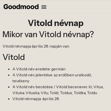
Vitold névnap
Mikor van Vitold névnap?
Vitold névnapja április 28. napján van.
Vitold
A Vitold név eredete: germán
A Vitold név jelentése: az erdőben uralkodó,
tevékeny
A Vitold név becézése / Vitold becenevei: iti, Vitus,
Vituka, Vituska, Vitu, Toldi, Toldus, Toldka, Toldu
Vitold névnapja: április 28.