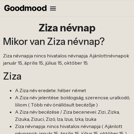
Ziza névnap
Mikor van Ziza névnap?
Ziza névnapja nincs hivatalos névnapja. Ajánlottnévnapok
január 15., április 15., július 15., október 15.
Ziza
A Ziza név eredete: héber német
A Ziza név jelentése: boldogság, szerencse, uralkodó,
liliom ( Több név önállósult becézője )
A Ziza név becézése / Ziza becenevei: Zizi, Zizka,
Zizuka, Zizuci, Zizó, Iza, Izus, Izka, Izuka
Ziza névnapja: nincs hivatalos névnapja ( Ajánlott
névnapok: január 15., április 15., július 15., október 15. )