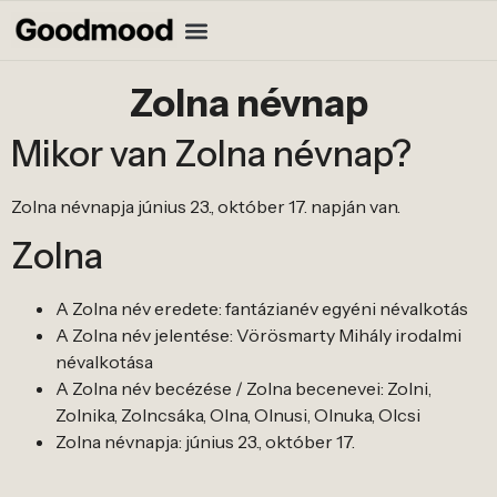
Zolna névnap
Mikor van Zolna névnap?
Zolna névnapja június 23., október 17. napján van.
Zolna
A Zolna név eredete: fantázianév egyéni névalkotás
A Zolna név jelentése: Vörösmarty Mihály irodalmi
névalkotása
A Zolna név becézése / Zolna becenevei: Zolni,
Zolnika, Zolncsáka, Olna, Olnusi, Olnuka, Olcsi
Zolna névnapja: június 23., október 17.