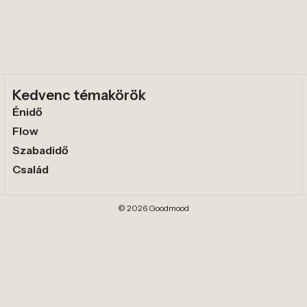
Kedvenc témakörök
Énidő
Flow
Szabadidő
Család
© 2026 Goodmood