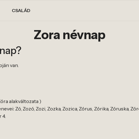
CSALÁD
Zora névnap
vnap?
pján van.
Zóra alakváltozata )
vei: Zó, Zozó, Zozi, Zozka, Zozica, Zórus, Zórika, Zóruska, Zór
 4.