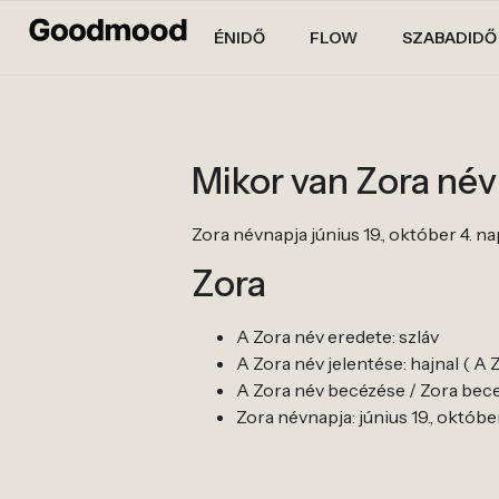
ÉNIDŐ
FLOW
SZABADIDŐ
Mikor van Zora né
Zora névnapja június 19., október 4. na
Zora
A Zora név eredete: szláv
A Zora név jelentése: hajnal ( A 
A Zora név becézése / Zora becene
Zora névnapja: június 19., október