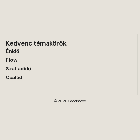
Kedvenc témakörök
Énidő
Flow
Szabadidő
Család
© 2026 Goodmood