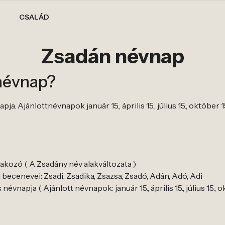
CSALÁD
Zsadán névnap
névnap?
. Ajánlottnévnapok január 15., április 15., július 15., október 1
rakozó ( A Zsadány név alakváltozata )
ecenevei: Zsadi, Zsadika, Zsazsa, Zsadó, Adán, Adó, Adi
vnapja ( Ajánlott névnapok: január 15., április 15., július 15., o