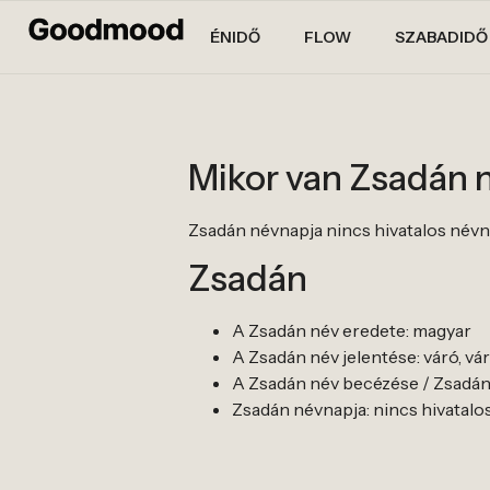
ÉNIDŐ
FLOW
SZABADIDŐ
Mikor van Zsadán 
Zsadán névnapja nincs hivatalos névnapja
Zsadán
A Zsadán név eredete: magyar
A Zsadán név jelentése: váró, vá
A Zsadán név becézése / Zsadán b
Zsadán névnapja: nincs hivatalos né